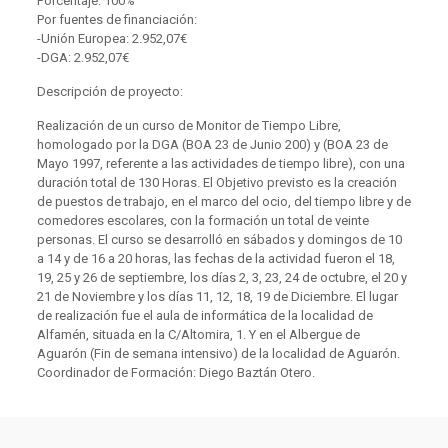
Porcentaje: 100%
Por fuentes de financiación:
-Unión Europea: 2.952,07€
-DGA: 2.952,07€
Descripción de proyecto:
Realización de un curso de Monitor de Tiempo Libre,
homologado por la DGA (BOA 23 de Junio 200) y (BOA 23 de
Mayo 1997, referente a las actividades de tiempo libre), con una
duración total de 130 Horas. El Objetivo previsto es la creación
de puestos de trabajo, en el marco del ocio, del tiempo libre y de
comedores escolares, con la formación un total de veinte
personas. El curso se desarrolló en sábados y domingos de 10
a 14 y de 16 a 20 horas, las fechas de la actividad fueron el 18,
19, 25 y 26 de septiembre, los días 2, 3, 23, 24 de octubre, el 20 y
21 de Noviembre y los días 11, 12, 18, 19 de Diciembre. El lugar
de realización fue el aula de informática de la localidad de
Alfamén, situada en la C/Altomira, 1. Y en el Albergue de
Aguarón (Fin de semana intensivo) de la localidad de Aguarón.
Coordinador de Formación: Diego Baztán Otero.