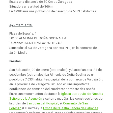
Está a una distancia de 50 Km de Zaragoza
Situado a una altitud de 366 m
En 1998 tenía una población de derecho de 5383 habitantes
Ayuntamiento:
Plaza de España, 1.
50100 ALMUNIA DE DOÑA GODINA, LA
Teléfono: 976600076 Fax: 976812451
Situación: al SO. de Zaragoza por ctra. N-II, en la comarca del
Jalón Medio.
Fiestas:
San Sebastián, 20 de enero (patronales); y Santa Pantaria, 24 de
septiembre (patronales).La Almunia de Doña Godina es un
pueblo de 7.633 habitantes, capital de la comarca de Valdejalón,
en la provincia de Zaragoza, situado en una importante
confluencia de caminos del cuadrante nordeste de España.
Entre sus monumentos destacan la
iglesia parroquial de Nuestra
Señora de la Asunción
y su torre mudéjar, las construcciones de
la orden de
San Juan del Hospital,
el
Convento de San
Lorenzo
(El Fuerte) y la
Ermita de Nuestra Señora de Cabañas
.
La economía se basa en productos agrícolas como las cerezas,