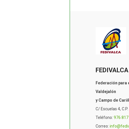
FEDIVALCA
Federación para e
Valdejalón
y Campo de Cari
C/ Escuelas 4, C.P
Teléfono:
976 817
Correo:
info@fedi