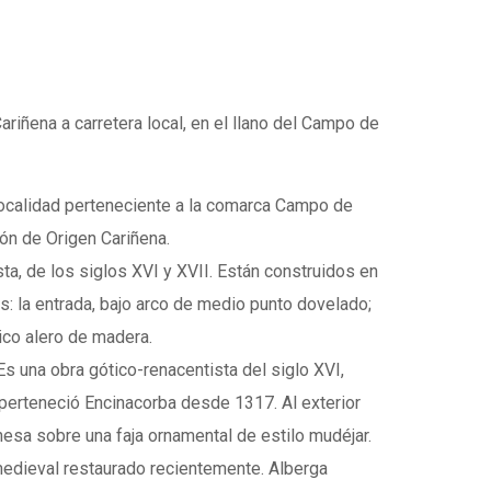
ariñena a carretera local, en el llano del Campo de
 localidad perteneciente a la comarca Campo de
ión de Origen Cariñena.
ta, de los siglos XVI y XVII. Están construidos en
s: la entrada, bajo arco de medio punto dovelado;
tico alero de madera.
 Es una obra gótico-renacentista del siglo XVI,
n perteneció Encinacorba desde 1317. Al exterior
nesa sobre una faja ornamental de estilo mudéjar.
o medieval restaurado recientemente. Alberga