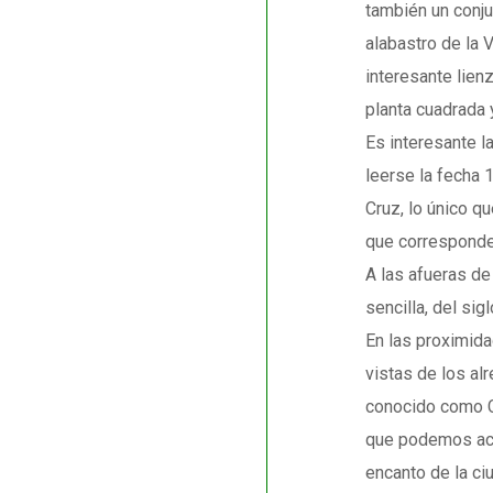
también un conju
alabastro de la 
interesante lienz
planta cuadrada 
Es interesante l
leerse la fecha 
Cruz, lo único q
que corresponde 
A las afueras de
sencilla, del si
En las proximida
vistas de los al
conocido como Co
que podemos acer
encanto de la ci