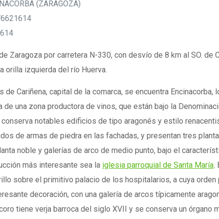
INACORBA (ZARAGOZA)
976621614
1614
. de Zaragoza por carretera N-330, con desvío de 8 km al SO. de C
a orilla izquierda del río Huerva.
s de Cariñena, capital de la comarca, se encuentra Encinacorba,
ta de una zona productora de vinos, que están bajo la Denominac
conserva notables edificios de tipo aragonés y estilo renacentis
cudos de armas de piedra en las fachadas, y presentan tres planta
lanta noble y galerías de arco de medio punto, bajo el caracterís
ucción más interesante sea la
iglesia parroquial de Santa María
.
rillo sobre el primitivo palacio de los hospitalarios, a cuya orde
eresante decoración, con una galería de arcos típicamente arago
el coro tiene verja barroca del siglo XVII y se conserva un órgan