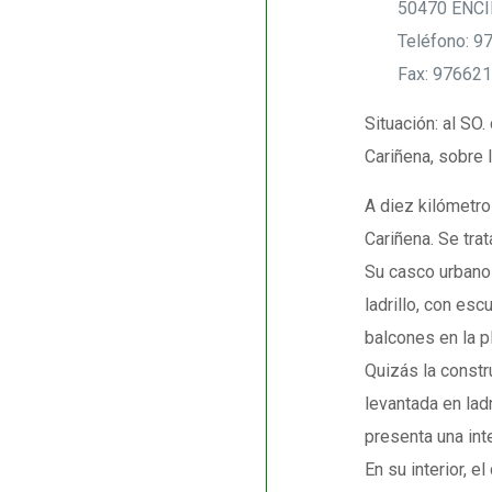
50470 ENC
Teléfono: 
Fax: 97662
Situación: al SO
Cariñena, sobre l
A diez kilómetro
Cariñena. Se tra
Su casco urbano 
ladrillo, con es
balcones en la p
Quizás la constr
levantada en lad
presenta una int
En su interior, 