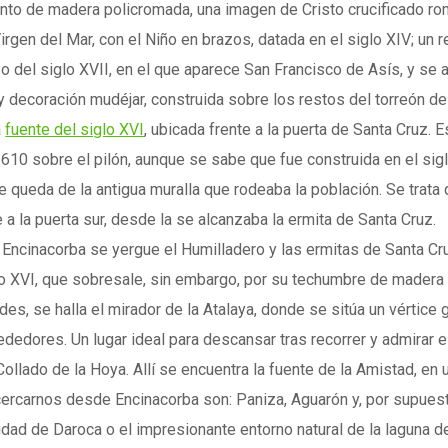
nto de madera policromada, una imagen de Cristo crucificado rom
Virgen del Mar, con el Niño en brazos, datada en el siglo XIV; un 
o del siglo XVII, en el que aparece San Francisco de Asís, y se at
y decoración mudéjar, construida sobre los restos del torreón del 
a
fuente del siglo XVI
, ubicada frente a la puerta de Santa Cruz. 
1610 sobre el pilón, aunque se sabe que fue construida en el sig
ue queda de la antigua muralla que rodeaba la población. Se trata
a la puerta sur, desde la se alcanzaba la ermita de Santa Cruz.
 Encinacorba se yergue el Humilladero y las ermitas de Santa C
glo XVI, que sobresale, sin embargo, por su techumbre de madera c
des, se halla el mirador de la Atalaya, donde se sitúa un vérti
rededores. Un lugar ideal para descansar tras recorrer y admirar e
llado de la Hoya. Allí se encuentra la fuente de la Amistad, en 
carnos desde Encinacorba son: Paniza, Aguarón y, por supuesto, 
udad de Daroca o el impresionante entorno natural de la laguna