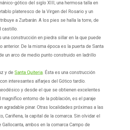
ánico-gótico del siglo XIII; una hermosa talla en
retablo plateresco de la Virgen del Rosario y un
ribuye a Zurbarán. A los pies se halla la torre, de
castillo.
Es una construcción en piedra sillar en la que puede
lo anterior. De la misma época es la puerta de Santa
 de un arco de medio punto construido en ladrillo
ruz y de
Santa Quiteria
. Ésta es una construcción
on interesantes alfarjes del Gótico tardío.
ce geodésico y desde el que se obtienen excelentes
l magnífico entorno de la población, es el paraje
un agradable pinar. Otras localidades próximas a las
Cariñena, la capital de la comarca. Sin olvidar el
 de Gallocanta, ambos en la comarca Campo de