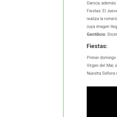
Daroca; además d
Fiestas: El Juev
realiza la romer
cuya imagen lleg
Gentilicio:
Enci
Fiestas:
Primer domingo 
Virgen del Mar,
Nuestra Señora d