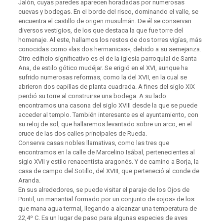
Jalón, cuyas paredes aparecen horadadas por numerosas
cuevas y bodegas. En el borde del risco, dominando el valle, se
encuentra el castillo de origen musulmán. De él se conservan
diversos vestigios, de los que destaca la que fue torre del
homenaje. Al este, hallamos los restos de dos torres vigías, más
conocidas como «las dos hermanicas», debido a su semejanza.
Otro edificio significativo es el de la iglesia parroquial de Santa
Ana, de estilo gótico mudéjar. Se erigió en el XVI, aunque ha
sufrido numerosas reformas, como la del XVII, en la cual se
abrieron dos capillas de planta cuadrada. A fines del siglo XIX
perdió su torre al construirse una bodega. A su lado
encontramos una casona del siglo XVIII desde la que se puede
acceder al templo. También interesante es el ayuntamiento, con
su reloj de sol, que hallaremos levantado sobre un arco, en el
cruce de las dos calles principales de Rueda.
Conserva casas nobles llamativas, como las tres que
encontramos en la calle de Marcelino Isábal, pertenecientes al
siglo XVII y estilo renacentista aragonés. Y de camino a Borja, la
casa de campo del Sotillo, del XVIII, que perteneció al conde de
Aranda.
En sus alrededores, se puede visitar el paraje de los Ojos de
Pontil, un manantial formado por un conjunto de «ojos» de los
que mana agua termal, llegando a alcanzar una temperatura de
22,4º C. Es un lugar de paso para algunas especies de aves