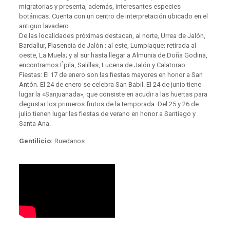
migratorias y presenta, además, interesantes especies
botánicas. Cuenta con un centro de interpretación ubicado en el
antiguo lavadero.
De las localidades próximas destacan, al norte, Urrea de Jalón,
Bardallur, Plasencia de Jalón ; al este, Lumpiaque; retirada al
oeste, La Muela; y al sur hasta llegar a Almunia de Doña Godina,
encontramos Épila, Salillas, Lucena de Jalón y Calatorao.
Fiestas: El 17 de enero son las fiestas mayores en honor a San
Antón. El 24 de enero se celebra San Babil. El 24 de junio tiene
lugar la «Sanjuanada», que consiste en acudir a las huertas para
degustar los primeros frutos de la temporada. Del 25 y 26 de
julio tienen lugar las fiestas de verano en honor a Santiago y
Santa Ana.
Gentilicio:
Ruedanos