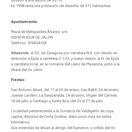
Situado a una altitud de 301 m
En 1998 tenía una población de derecho de 371 habitantes
Ayuntamiento:
Plaza de Melquiades Álvarez, s/n.
50295 RUEDA DE JALON
Teléfono: 976604128
Situación:
al SO. de Zaragoza por carretera N-II, con desvío en
dirección a Épila a carretera C-1 25, y nuevo desvío al N. de Épila
a carretera local, en la comarca del Llano de Plasencia, junto a la
ribera del río Jalón.
Fiestas:
San Antonio Abad, del 17 al 20 de enero; San Babil, 24 de enero;
Jueves Lardero; La Sanjuanada, 24 de junio; Virgen del Carmen,
16 de julio; y Santiago y Santa Ana, del 25 al 27 de julio.
Localidad perteneciente a la Comarca de Valdejalón de cuya
capital, Almunia de Doña Godina, dista poco más de veinte
kilómetros.
Sus viviendas se sitúan al abrigo del barranco, a orillas del río